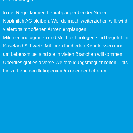
In der Regel können Lehrabgänger bei der Neuen
Napfmilch AG bleiben. Wer dennoch weiterziehen will, wird
vielerorts mit offenen Armen empfangen.
Milchtechnologinnen und Milchtechnologen sind begehrt im
Käseland Schweiz. Mit ihren fundierten Kenntnissen rund
um Lebensmittel sind sie in vielen Branchen willkommen.
Überdies gibt es diverse Weiterbildungsmöglichkeiten – bis
hin zu Lebensmittelingenieur/in oder der höheren
Fachprüfung, dem Meisterdiplom.
Zwölf erfolgreiche Abschlüsse
Neben Joel Meier befinden sich momentan auch David
Zihlmann (Milchtechnologe EFZ) und Kubrom Bereket
(Milchpraktiker EBA) in der Lehre bei der Neuen Napfmilch
AG. Bislang haben hier zwölf junge Fachkräfte ihre