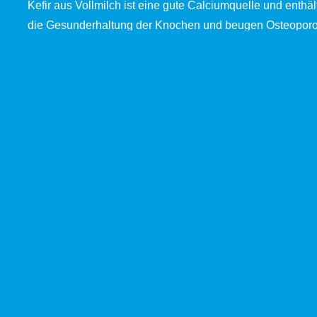
Kefir aus Vollmilch ist eine gute Calciumquelle und enthäl
die Gesunderhaltung der Knochen und beugen Osteoporo
79 17 40
Neue Napfmilch AG
79 17 40
Team
napfmilch.ch
Standort
Führungen
Lehrbetrieb
Produkte
Milch
Frischkäse
Quark